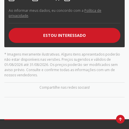
Ao informar meus dados, eu concordo com a
Política de
privacidade
.
ESTOU INTERESSADO
* Imagens meramente ilustrativas. Alguns itens apresentados poderão
não estar disponíveis nas versões. Preços sugeridos e válidos de
01/08/2026 até 31/08/2026. Os preços poderão ser modificados sem
aviso prévio. Consulte e confirme todas as informações com um de
nossos vendedores.
Compartilhe nas redes sociais!