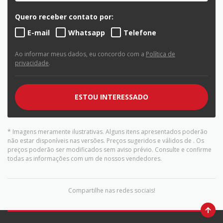
Quero receber contato por:
E-mail
Whatsapp
Telefone
Ao informar meus dados, eu concordo com a
Política de
privacidade
.
ESTOU INTERESSADO
* Imagens meramente ilustrativas. Alguns itens apresentados poderão
não estar disponíveis nas versões. Preços sugeridos e válidos de
. Os
preços poderão ser modificados sem aviso prévio. Consulte e confirme
todas as informações com um de nossos vendedores.
Compartilhe nas redes sociais!